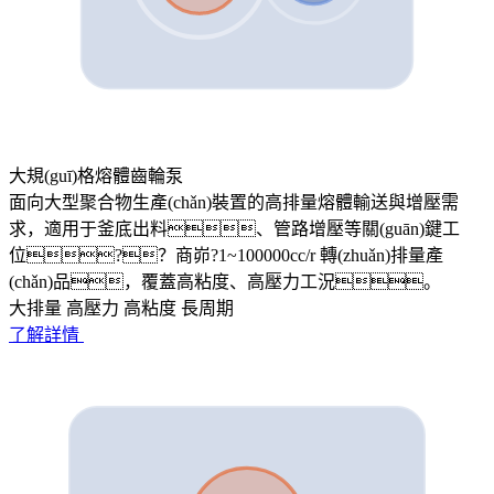
大規(guī)格熔體齒輪泵
面向大型聚合物生產(chǎn)裝置的高排量熔體輸送與增壓需
求，適用于釜底出料、管路增壓等關(guān)鍵工
位?？商峁?1~100000cc/r 轉(zhuǎn)排量產
(chǎn)品，覆蓋高粘度、高壓力工況。
大排量
高壓力
高粘度
長周期
了解詳情