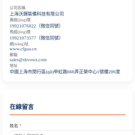
公司名稱
上海沃鏵裝備科技有限公司
黃經(jīng)理
19921076822
（微信同號）
馬經(jīng)理
19921073577
（微信同號）
網(wǎng)址
www.cfgua.cn
郵箱
sales@shvowa.com
地址
中國上海市閔行區(qū)申虹路666弄正榮中心1號樓206室
在線留言
姓名
*