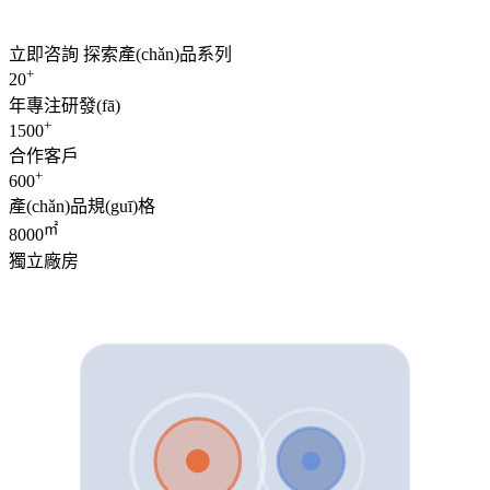
立即咨詢
探索產(chǎn)品系列
+
20
年專注研發(fā)
+
1500
合作客戶
+
600
產(chǎn)品規(guī)格
㎡
8000
獨立廠房