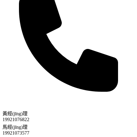
黃經(jīng)理
19921076822
馬經(jīng)理
19921073577