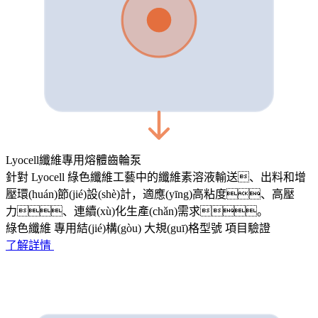
Lyocell纖維專用熔體齒輪泵
針對 Lyocell 綠色纖維工藝中的纖維素溶液輸送、出料和增
壓環(huán)節(jié)設(shè)計，適應(yīng)高粘度、高壓
力、連續(xù)化生產(chǎn)需求。
綠色纖維
專用結(jié)構(gòu)
大規(guī)格型號
項目驗證
了解詳情