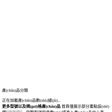
產(chǎn)品分類
正在加載產(chǎn)品數(shù)據(jù)...
更多型號以及規(guī)格產(chǎn)品
首頁僅展示部分重點設(shè)