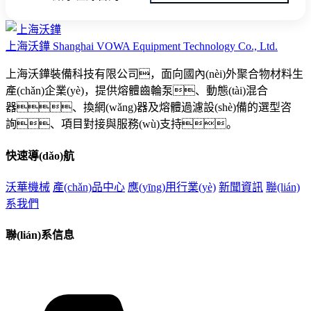
上海沃鏵
Shanghai VOWA Equipment Technology Co., Ltd.
上海沃鏵裝備科技有限公司，面向國內(nèi)外聚合物材料生
產(chǎn)企業(yè)，提供熔體齒輪泵、動態(tài)混合
器、換網(wǎng)器及熔體過濾設(shè)備的選型咨
詢、項目對接與服務(wù)支持。
快速導(dǎo)航
沃華機械
產(chǎn)品中心
應(yīng)用行業(yè)
新聞資訊
聯(lián)
系我們
聯(lián)系信息